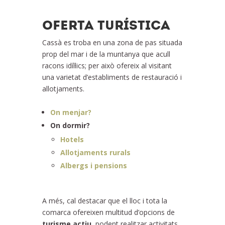
OFERTA TURÍSTICA
Cassà es troba en una zona de pas situada
prop del mar i de la muntanya que acull
racons idíl·lics; per això ofereix al visitant
una varietat d’establiments de restauració i
allotjaments.
On menjar?
On dormir?
Hotels
Allotjaments rurals
Albergs i pensions
A més, cal destacar que el lloc i tota la
comarca ofereixen multitud d’opcions de
turisme actiu
, podent realitzar activitats