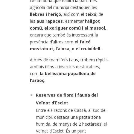
De la fauna que habita la part més
agrícola del municipi destaquen les
llebres i l’eriçó
, així com el
teixó
; de
les
aus rapaces
, esmentar
l’aligot
comú, el xoriguer comú i el mussol
,
encara que també és interessant la
presència d’altres com
el
falcó
mostatxut, l’alosa, o el cruixidell.
A més de mamífers i aus, trobem rèptils,
amfibis i fins a insectes destacables,
com
la bellíssima papallona de
l’arboç.
Reserves de flora i fauna del
Veïnat d’Esclet
Entre els racons de Cassà, al sud del
municipi, destaca una petita zona
humida, de menys de 2 hectàrees: el
Veïnat d’Esclet. És un punt