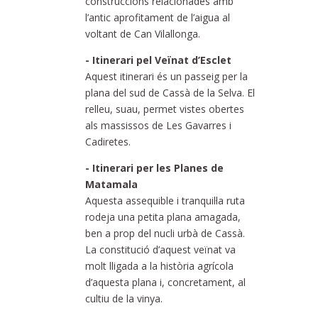
construccions relacionades amb
l’antic aprofitament de l’aigua al
voltant de Can Vilallonga.
- Itinerari pel Veïnat d’Esclet
Aquest itinerari és un passeig per la
plana del sud de Cassà de la Selva. El
relleu, suau, permet vistes obertes
als massissos de Les Gavarres i
Cadiretes.
- Itinerari per les Planes de
Matamala
Aquesta assequible i tranquil·la ruta
rodeja una petita plana amagada,
ben a prop del nucli urbà de Cassà.
La constitució d’aquest veïnat va
molt lligada a la història agrícola
d’aquesta plana i, concretament, al
cultiu de la vinya.