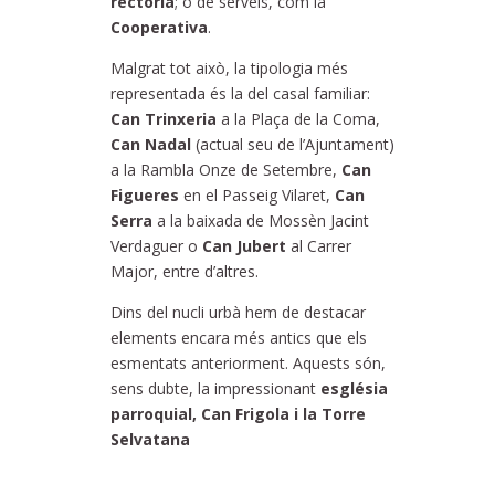
rectoria
; o de serveis, com la
Cooperativa
.
Malgrat tot això, la tipologia més
representada és la del casal familiar:
Can Trinxeria
a la Plaça de la Coma,
Can Nadal
(actual seu de l’Ajuntament)
a la Rambla Onze de Setembre,
Can
Figueres
en el Passeig Vilaret,
Can
Serra
a la baixada de Mossèn Jacint
Verdaguer o
Can Jubert
al Carrer
Major, entre d’altres.
Dins del nucli urbà hem de destacar
elements encara més antics que els
esmentats anteriorment. Aquests són,
sens dubte, la impressionant
església
parroquial, Can Frigola i la Torre
Selvatana