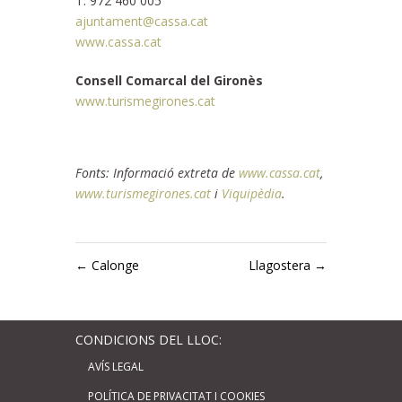
T. 972 460 005
ajuntament@cassa.cat
www.cassa.cat
Consell Comarcal del Gironès
www.turismegirones.cat
Fonts: Informació extreta de
www.cassa.cat
,
www.turismegirones.cat
i
Viquipèdia
.
←
Calonge
Llagostera
→
CONDICIONS DEL LLOC:
AVÍS LEGAL
POLÍTICA DE PRIVACITAT I COOKIES