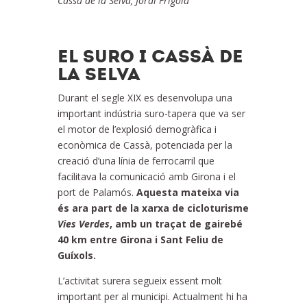
Cassà de la Selva, Jordi Frigola
EL SURO I CASSÀ DE
LA SELVA
Durant el segle XIX es desenvolupa una
important indústria suro-tapera que va ser
el motor de l’explosió demogràfica i
econòmica de Cassà, potenciada per la
creació d’una línia de ferrocarril que
facilitava la comunicació amb Girona i el
port de Palamós.
Aquesta mateixa via
és ara part de la xarxa de cicloturisme
Vies Verdes
, amb un traçat de gairebé
40 km entre Girona i Sant Feliu de
Guíxols.
L’activitat surera segueix essent molt
important per al municipi. Actualment hi ha