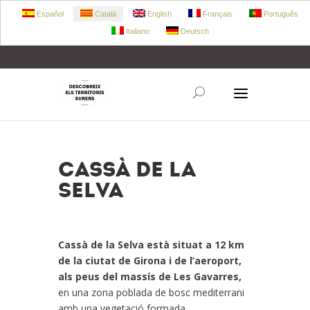
Español
Català
English
Français
Português
Italiano
Deutsch
+34 972 303 360
retecork@retecork.org
Cassà de la
Selva
Cassà de la Selva està situat a 12 km
de la ciutat de Girona i de l’aeroport,
als peus del massís de Les Gavarres,
en una zona poblada de bosc mediterrani
amb una vegetació formada