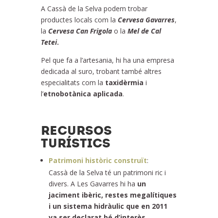
A Cassà de la Selva podem trobar
productes locals com la
Cervesa Gavarres
,
la
Cervesa Can Frigola
o la
Mel de Cal
Tetei
.
Pel que fa a l’artesania, hi ha una empresa
dedicada al suro, trobant també altres
especialitats com la
taxidèrmia
i
l’
etnobotànica
aplicada
.
RECURSOS
TURÍSTICS
Patrimoni històric construït
:
Cassà de la Selva té un patrimoni ric i
divers. A Les Gavarres hi ha
un
jaciment ibèric, restes megalítiques
i un sistema hidràulic que en 2011
va ser declarat bé d’interès