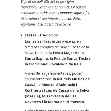
El prat de dall d’Esclet és de règim
inundable. Els anys més humits sol passar
setmanes o inclús mesos inundat; aquest fet
determina el seu interès natural. Foto:
Ajuntament de Cassà de la Selva
Festes i tradicions:
Les festes i fires estan presents en
diferents èpoques de l’any a Cassà de la
Selva. Destaca la
Festa Major de la
Santa Espina, la Fira de Santa Tecla i
la tradicional Cavalcada de Reis.
A més de les ja esmentades, podem
enumerar també
la Nit dels Músics de
Cassà, la Mostra d’Animació i
Curtmetratges de Cassà de la Selva
(MACCA), la Travessia de Les
Gavarres i la Marxa de Primavera.
D’altra banda, una tradició als pobles de