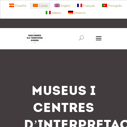
Español
Català
English
Français
Português
Italiano
Deutsch
+34 972 303 360
retecork@retecork.org
MUSEUS I
CENTRES
D’INTERPRETA