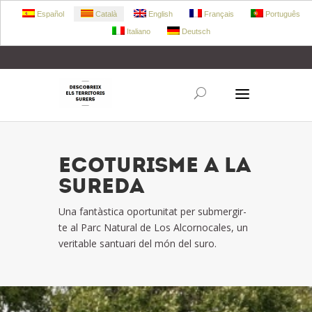
Español
Català
English
Français
Português
Italiano
Deutsch
+34 972 303 360
retecork@retecork.org
ECOTURISME A LA
SUREDA
Una fantàstica oportunitat per submergir-
te al Parc Natural de Los Alcornocales, un
veritable santuari del món del suro.