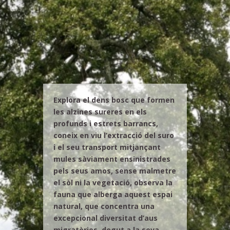
Explora el dens bosc que formen
les alzines sureres en els
profunds i estrets barrancs,
coneix en viu l’extracció del suro
i el seu transport mitjançant
mules sàviament ensinistrades
pels seus amos, sense malmetre
el sòl ni la vegetació, observa la
fauna que alberga aquest espai
natural, que concentra una
excepcional diversitat d’aus
migratòries, degut a la seva