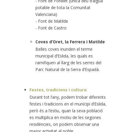
- Font de Fonillet (única deu d’aigua
potable de tota la Comunitat
Valenciana)
- Font de Matilde
- Font de Castro
Coves d’Oret, la Ferrera i Matilde
Belles coves inunden el terme
municipal d’Eslida, les quals es
ramifiquen al llarg de les serres del
Parc Natural de la Serra d’Espadà.
Festes, tradicions i cultura
:
Durant tot l’any, podem trobar diferents
festes i tradicions en el municipi d’Eslida,
però és a l’estiu, quan la seva població
es multiplica en motiu de les segones
residències, on podem observar una
major activitat al poble.