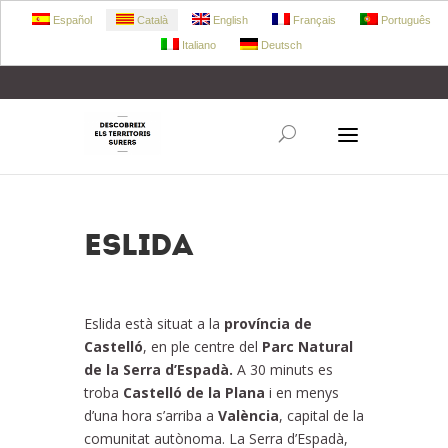
Español
Català
English
Français
Português
Italiano
Deutsch
+34 972 303 360
retecork@retecork.org
Eslida
Eslida està situat a la
província de
Castelló
, en ple centre del
Parc Natural
de la Serra d’Espadà.
A 30 minuts es
troba
Castelló de la Plana
i en menys
d’una hora s’arriba a
València
, capital de la
comunitat autònoma. La Serra d’Espadà,