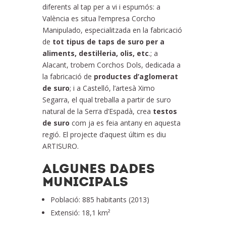
diferents al tap per a vi i espumós: a
València es situa l’empresa Corcho
Manipulado, especialitzada en la fabricació
de
tot tipus de taps de suro per a
aliments, destil·leria, olis, etc
.; a
Alacant, trobem Corchos Dols, dedicada a
la fabricació de
productes d’aglomerat
de suro
; i a Castelló, l’artesà Ximo
Segarra, el qual treballa a partir de suro
natural de la Serra d’Espadà, crea
testos
de suro
com ja es feia antany en aquesta
regió. El projecte d’aquest últim es diu
ARTISURO.
ALGUNES DADES
MUNICIPALS
Població: 885 habitants (2013)
Extensió: 18,1 km²