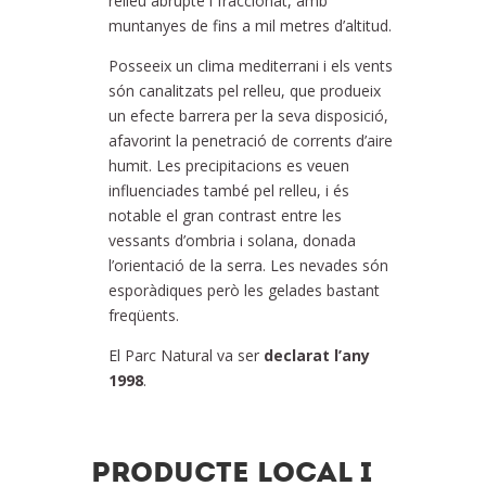
relleu abrupte i fraccionat, amb
muntanyes de fins a mil metres d’altitud.
Posseeix un clima mediterrani i els vents
són canalitzats pel relleu, que produeix
un efecte barrera per la seva disposició,
afavorint la penetració de corrents d’aire
humit. Les precipitacions es veuen
influenciades també pel relleu, i és
notable el gran contrast entre les
vessants d’ombria i solana, donada
l’orientació de la serra. Les nevades són
esporàdiques però les gelades bastant
freqüents.
El Parc Natural va ser
declarat l’any
1998
.
PRODUCTE LOCAL I