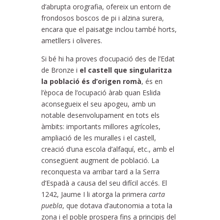
d’abrupta orografia, ofereix un entorn de
frondosos boscos de pi i alzina surera,
encara que el paisatge inclou també horts,
ametllers i oliveres.
Si bé hi ha proves d’ocupació des de l’Edat
de Bronze i
el castell que singularitza
la població és d’origen romà
, és en
l’època de l’ocupació àrab quan Eslida
aconsegueix el seu apogeu, amb un
notable desenvolupament en tots els
àmbits: importants millores agrícoles,
ampliació de les muralles i el castell,
creació d’una escola d’alfaquí, etc., amb el
consegüent augment de població. La
reconquesta va arribar tard a la Serra
d’Espadà a causa del seu difícil accés. El
1242, Jaume I li atorga la primera
carta
puebla
, que dotava d’autonomia a tota la
zona i el poble prospera fins a principis del