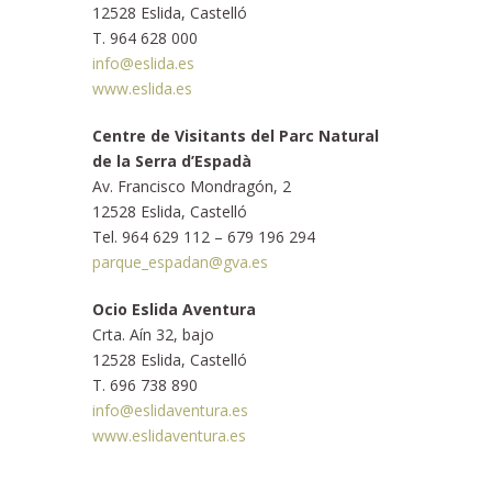
12528 Eslida, Castelló
T. 964 628 000
info@eslida.es
www.eslida.es
Centre de Visitants del Parc Natural
de la Serra d’Espadà
Av. Francisco Mondragón, 2
12528 Eslida, Castelló
Tel. 964 629 112 – 679 196 294
parque_espadan@gva.es
Ocio Eslida Aventura
Crta. Aín 32, bajo
12528 Eslida, Castelló
T. 696 738 890
info@eslidaventura.es
www.eslidaventura.es