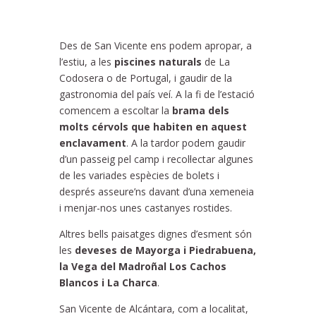
Des de San Vicente ens podem apropar, a
l’estiu, a les
piscines naturals
de La
Codosera o de Portugal, i gaudir de la
gastronomia del país veí. A la fi de l’estació
comencem a escoltar la
brama dels
molts cérvols que habiten en aquest
enclavament
. A la tardor podem gaudir
d’un passeig pel camp i recol·lectar algunes
de les variades espècies de bolets i
després asseure’ns davant d’una xemeneia
i menjar-nos unes castanyes rostides.
Altres bells paisatges dignes d’esment són
les
deveses de Mayorga i Piedrabuena,
la Vega del Madroñal Los Cachos
Blancos i La Charca
.
San Vicente de Alcántara, com a localitat,