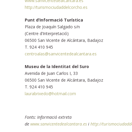
www.sanvicentedealcantara.es
http://turismociudaddelcorcho.es
Punt d’Informació Turística
Plaza de Joaquín Salgado s/n
(Centre d’Interpretació)
06500 San Vicente de Alcántara, Badajoz
T. 924 410 945
centroalas@sanvicentedealcantara.es
Museu de la Identitat del Suro
Avenida de Juan Carlos I, 33
06500 San Vicente de Alcántara, Badajoz
T. 924 410 945
laurabrixedo@hotmail.com
Fonts: Informació extreta
de
www.sanvicentedealcantara.es
i
http://turismociudadd