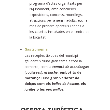
programa d’actes organitzats per
l’Ajuntament, amb concursos,
exposicions, concerts, monòlegs,
atraccions per a nens i adults, etc., a
més de prendre aperitius i copes a
les casetes instal·lades en el centre de
la localitat.
Gastronomia
:
Les receptes típiques del municipi
gaudeixen d’una gran fama a tota la
comarca, com la
tomatá de mondongas
(botifarres),
el buche
,
embotits de
matança
i una
gran varietat de
dolços com els
bollos de Pascua,
els
joriños
o les
perrunillas
.