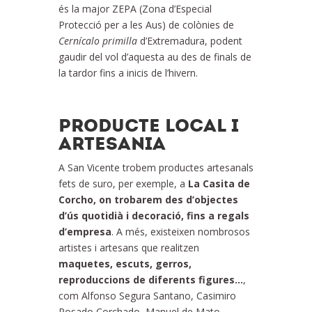
és la major ZEPA (Zona d’Especial
Protecció per a les Aus) de colònies de
Cernícalo primilla
d’Extremadura, podent
gaudir del vol d’aquesta au des de finals de
la tardor fins a inicis de l’hivern.
PRODUCTE LOCAL I
ARTESANIA
A San Vicente trobem productes artesanals
fets de suro, per exemple, a
La Casita de
Corcho,
on trobarem des d’objectes
d’ús quotidià i decoració, fins a regals
d’empresa
. A més, existeixen nombrosos
artistes i artesans que realitzen
maquetes, escuts, gerros,
reproduccions de diferents figures…
,
com Alfonso Segura Santano, Casimiro
Rosado Corchado, Manuel de Mato