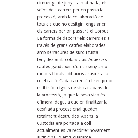
diumenge de juny. La matinada, els
veïns dels carrers per on passa la
processó, amb la col·laboració de
tots els que ho desitgin, engalanen
els carrers per on passarà el Corpus.
La forma de decorar els carrers és a
través de grans catifes elaborades
amb serradures de suro i fusta
tenyides amb colors vius. Aquestes
catifes gaudeixen d’un disseny amb
motius florals i dibuixos al·lusius a la
celebració. Cada carrer té el seu propi
estil i són dignes de visitar abans de
la processó, ja que la seva vida és
efímera, degut a que en finalitzar la
desfilada processional queden
totalment destruïdes. Abans la
Custòdia era portada a coll;
actualment es va recórrer novament
al típic pal·lio anys quaranta.