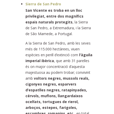
Sierra de San Pedro
San Vicente es troba en un lloc
privilegiat, entre dos magnífics
espais naturals protegits
, la Sierra
de San Pedro, a Extremadura, i la Sierra
de São Mamede, a Portugal.
A la Sierra de San Pedro, amb les seves
més de 115.000 hectàrees, viuen
espècies en perill d’extinció com
l’àguila
imperial ibèrica
, que amb 31 parelles
és on major concentració d’aquesta
majestuosa au podem trobar; convivint
amb
voltors negres, mussols reals,
cigonyes negres, esparvers
d’espatlles negres, ratapinyades,
cérvols, muflons, llangardaixos
ocel·lats, tortugues de rierol,
arboços, estepes, farigoles,
escombres, romanins, etc.,
en total,