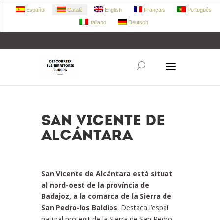
Español
Català
English
Français
Português
Italiano
Deutsch
+34 972 303 360
retecork@retecork.org
San Vicente de
Alcántara
San Vicente de Alcántara està situat
al nord-oest de la província de
Badajoz, a la
comarca de la Sierra de
San Pedro-los Baldíos
. Destaca l’espai
natural protegit de la Sierra de San Pedro,