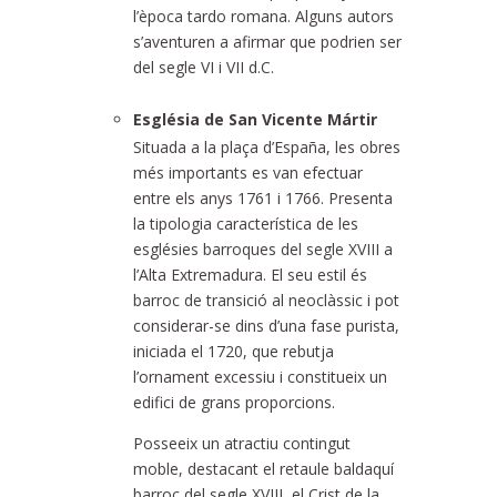
l’època tardo romana. Alguns autors
s’aventuren a afirmar que podrien ser
del segle VI i VII d.C.
Església de San Vicente Mártir
Situada a la plaça d’España, les obres
més importants es van efectuar
entre els anys 1761 i 1766. Presenta
la tipologia característica de les
esglésies barroques del segle XVIII a
l’Alta Extremadura. El seu estil és
barroc de transició al neoclàssic i pot
considerar-se dins d’una fase purista,
iniciada el 1720, que rebutja
l’ornament excessiu i constitueix un
edifici de grans proporcions.
Posseeix un atractiu contingut
moble, destacant el retaule baldaquí
barroc del segle XVIII, el Crist de la