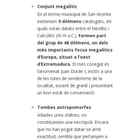
Conjunt megalític
En el terme municipal de San Vicente
existeixen
9 dòlmens
catalogats, els
quals estan datats entre el Neolític i
Calcolític (IV-III a.C.).
Formen part
del grup de 48 dòlmens, un dels
més importants focus megalítics
d’Europa, situat a l’oest
d’Extremadura
. El més conegut és
l’anomenat Juan Durán I, inclòs a una
de les rutes de senderisme de la
localitat, essent de granit i presentant
un bon estat de conservació.
Tombes antropomorfes
Aïllades unes d’altres, no
constitueixen una necròpoli. Encara
que no han pogut datar-se amb
exactitud, sembla que pertanyien a