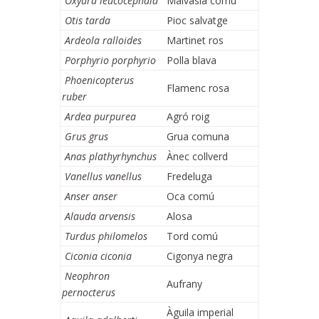
Oxyura leucocephala
Malvasia comú
Otis tarda
Pioc salvatge
Ardeola ralloides
Martinet ros
Porphyrio porphyrio
Polla blava
Phoenicopterus
Flamenc rosa
ruber
Ardea purpurea
Agró roig
Grus grus
Grua comuna
Anas plathyrhynchus
Ànec collverd
Vanellus vanellus
Fredeluga
Anser anser
Oca comú
Alauda arvensis
Alosa
Turdus philomelos
Tord comú
Ciconia ciconia
Cigonya negra
Neophron
Aufrany
pernocterus
Àguila imperial