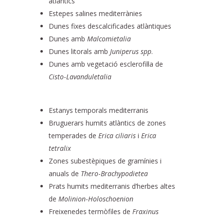
atlàntics
Estepes salines mediterrànies
Dunes fixes descalcificades atlàntiques
Dunes amb
Malcomietalia
Dunes litorals amb
Juniperus
spp
.
Dunes amb vegetació esclerofil·la de
Cisto
-
Lavanduletalia
Estanys temporals mediterranis
Bruguerars humits atlàntics de zones
temperades de
Erica
ciliaris
i
Erica
tetralix
Zones subestèpiques de gramínies i
anuals de
Thero
-
Brachypodietea
Prats humits mediterranis d’herbes altes
de
Molinion
-
Holoschoenion
Freixenedes termòfiles de
Fraxinus