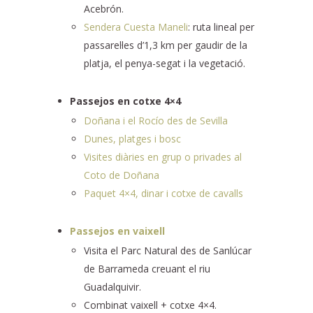
Acebrón.
Sendera Cuesta Maneli
: ruta lineal per
passarel·les d’1,3 km per gaudir de la
platja, el penya-segat i la vegetació.
Passejos en cotxe 4×4
Doñana i el Rocío des de Sevilla
Dunes, platges i bosc
Visites diàries en grup o privades al
Coto de Doñana
Paquet 4×4, dinar i cotxe de cavalls
Passejos en vaixell
Visita el Parc Natural des de Sanlúcar
de Barrameda creuant el riu
Guadalquivir.
Combinat vaixell + cotxe 4×4.