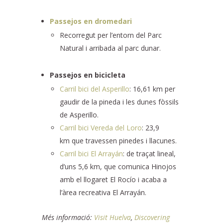
Passejos en dromedari
Recorregut per l’entorn del Parc
Natural i arribada al parc dunar.
Passejos en bicicleta
Carril bici del Asperillo
: 16,61 km per
gaudir de la pineda i les dunes fòssils
de Asperillo.
Carril bici Vereda del Loro
: 23,9
km que travessen pinedes i llacunes.
Carril bici El Arrayán
: de traçat lineal,
d’uns 5,6 km, que comunica Hinojos
amb el llogaret El Rocío i acaba a
l’àrea recreativa El Arrayán.
Més informació:
Visit Huelva
,
Discovering