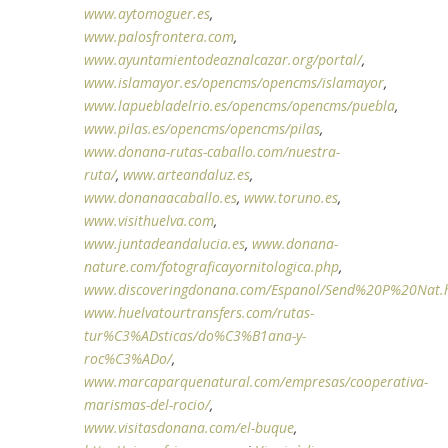
www.aytomoguer.es
,
www.palosfrontera.com
,
www.ayuntamientodeaznalcazar.org/portal/
,
www.islamayor.es/opencms/opencms/islamayor
,
www.lapuebladelrio.es/opencms/opencms/puebla
,
www.pilas.es/opencms/opencms/pilas
,
www.donana-rutas-caballo.com/nuestra-
ruta/
,
www.arteandaluz.es
,
www.donanaacaballo.es
,
www.toruno.es
,
www.visithuelva.com
,
www.juntadeandalucia.es
,
www.donana-
nature.com/fotograficayornitologica.php
,
www.discoveringdonana.com/Espanol/Send%20P%20Nat.
www.huelvatourtransfers.com/rutas-
tur%C3%ADsticas/do%C3%B1ana-y-
roc%C3%ADo/
,
www.marcaparquenatural.com/empresas/cooperativa-
marismas-del-rocio/
,
www.visitasdonana.com/el-buque
,