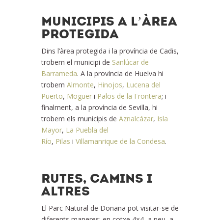
MUNICIPIS A L’ÀREA
PROTEGIDA
Dins l’àrea protegida i la província de Cadis,
trobem el municipi de
Sanlúcar de
Barrameda
. A la província de Huelva hi
trobem
Almonte
,
Hinojos
,
Lucena del
Puerto
,
Moguer
i
Palos de la Frontera
; i
finalment, a la província de Sevilla, hi
trobem els municipis de
Aznalcázar
,
Isla
Mayor
,
La Puebla del
Río
,
Pilas
i
Villamanrique de la Condesa
.
RUTES, CAMINS I
ALTRES
El Parc Natural de Doñana pot visitar-se de
diferents maneres: en cotxe 4×4, a peu, a