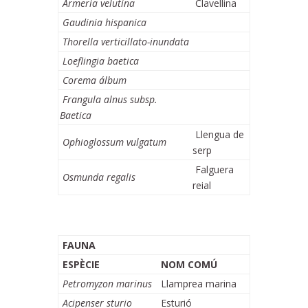
Armeria velutina
Clavellina
Gaudinia hispanica
Thorella verticillato-inundata
Loeflingia baetica
Corema álbum
Frangula alnus subsp.
Baetica
Llengua de
Ophioglossum vulgatum
serp
Falguera
Osmunda regalis
reial
FAUNA
ESPÈCIE
NOM COMÚ
Petromyzon marinus
Llamprea marina
Acipenser sturio
Esturió