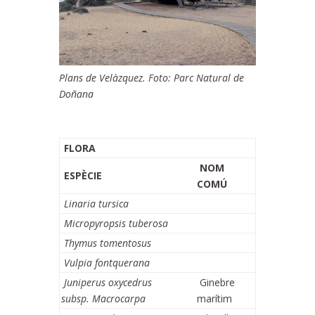
Plans de Velàzquez. Foto: Parc Natural de
Doñana
FLORA
NOM
ESPÈCIE
COMÚ
Linaria tursica
Micropyropsis tuberosa
Thymus tomentosus
Vulpia fontquerana
Juniperus oxycedrus
Ginebre
subsp. Macrocarpa
marítim