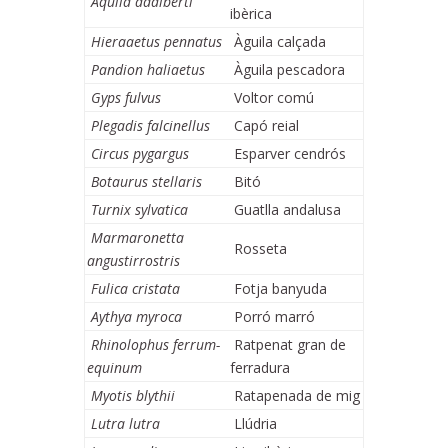
Aquila adalberti
ibèrica
Hieraaetus pennatus
Àguila calçada
Pandion haliaetus
Àguila pescadora
Gyps fulvus
Voltor comú
Plegadis falcinellus
Capó reial
Circus pygargus
Esparver cendrós
Botaurus stellaris
Bitó
Turnix sylvatica
Guatlla andalusa
Marmaronetta
Rosseta
angustirrostris
Fulica cristata
Fotja banyuda
Aythya myroca
Porró marró
Rhinolophus ferrum-
Ratpenat gran de
equinum
ferradura
Myotis blythii
Ratapenada de mig
Lutra lutra
Llúdria