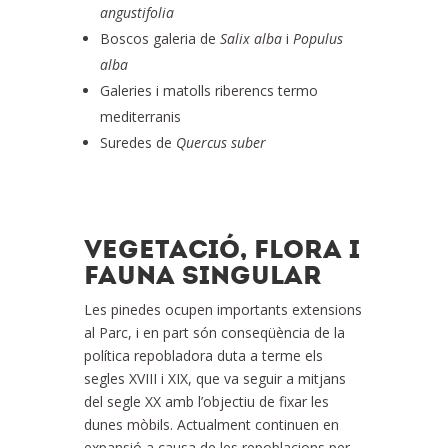
angustifolia
Boscos galeria de
Salix
alba
i
Populus
alba
Galeries i matolls riberencs termo
mediterranis
Suredes de
Quercus
suber
VEGETACIÓ, FLORA I
FAUNA SINGULAR
Les pinedes ocupen importants extensions
al Parc, i en part són conseqüència de la
política repobladora duta a terme els
segles XVIII i XIX, que va seguir a mitjans
del segle XX amb l’objectiu de fixar les
dunes mòbils. Actualment continuen en
expansió a causa de les repoblacions per