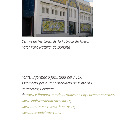
Centre de Visitants de la Fábrica de Hielo.
Foto: Parc Natural de Doñana
Fonts: Informació facilitada per ACER.
Associació per a la Conservació de l’Entorn i
la Recerca; i extreta
de
www.villamanriquedelacondesa.es/opencms/opencms/v
www.sanlucardebarrameda.es
,
www.almonte.es
,
www.hinojos.es
,
www.lucenadelpuerto.es
,