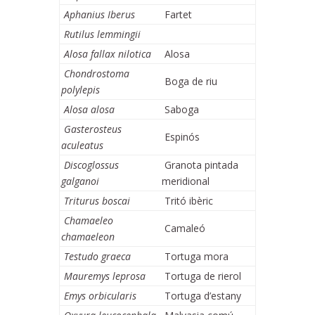
Aphanius Iberus
Fartet
Rutilus lemmingii
Alosa fallax nilotica
Alosa
Chondrostoma
Boga de riu
polylepis
Alosa alosa
Saboga
Gasterosteus
Espinós
aculeatus
Discoglossus
Granota pintada
galganoi
meridional
Triturus boscai
Tritó ibèric
Chamaeleo
Camaleó
chamaeleon
Testudo graeca
Tortuga mora
Mauremys leprosa
Tortuga de rierol
Emys orbicularis
Tortuga d’estany