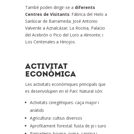
També poden dirigir-se a
diferents
Centres de Visitants
: Fábrica del Hielo a
Sanlúcar de Barrameda; José Antonio
Valverde a Aznalcázar; La Rocina, Palacio
del Acebrón o Pico del Loro a Almonte; i
Los Centenales a Hinojos.
ACTIVITAT
ECONÒMICA
Les activitats econòmiques principals que
es desenvolupen en el Parc Natural són:
Activitats cinegètiques: caça major i
anàtids
Agricultura: cultius diversos
Aprofitament forestal: fusta de pi i suro
Ramaderia: bovina, ovina, caprina i