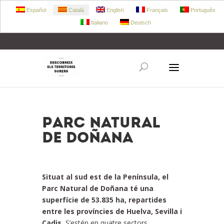
Español
Català
English
Français
Português
Italiano
Deutsch
+34 972 303 360
retecork@retecork.org
Parc Natural
de Doñana
Situat al sud est de la Península, el
Parc Natural de Doñana té una
superfície de 53.835 ha, repartides
entre les províncies de Huelva, Sevilla i
Cadis.
S’estén en quatre sectors