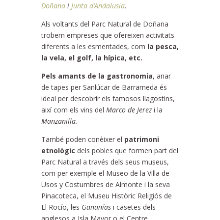
Doñana
i
Junta d’Andalusia
.
Als voltants del Parc Natural de Doñana
trobem empreses que ofereixen activitats
diferents a les esmentades, com
la pesca,
la vela, el golf, la hípica, etc.
Pels amants de la gastronomia
, anar
de tapes per Sanlúcar de Barrameda és
ideal per descobrir els famosos llagostins,
així com els vins del
Marco de Jerez
i la
Manzanilla.
També poden conèixer el
patrimoni
etnològic
dels pobles que formen part del
Parc Natural a través dels seus museus,
com per exemple el Museo de la Villa de
Usos y Costumbres de Almonte i la seva
Pinacoteca, el Museu Històric Religiós de
El Rocío, les
Gañanías
i casetes dels
anglesos a Isla Mayor o el Centre