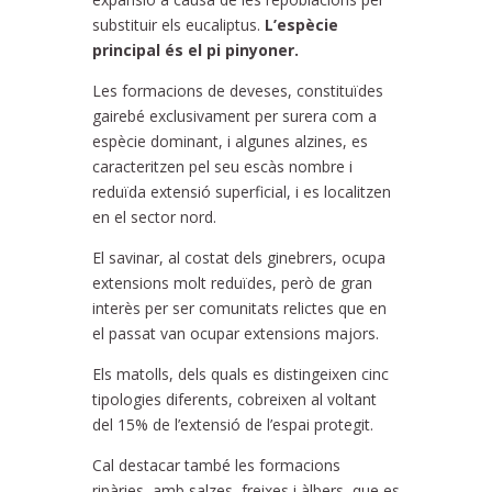
substituir els eucaliptus.
L’espècie
principal és el pi pinyoner.
Les formacions de deveses, constituïdes
gairebé exclusivament per surera com a
espècie dominant, i algunes alzines, es
caracteritzen pel seu escàs nombre i
reduïda extensió superficial, i es localitzen
en el sector nord.
El savinar, al costat dels ginebrers, ocupa
extensions molt reduïdes, però de gran
interès per ser comunitats relictes que en
el passat van ocupar extensions majors.
Els matolls, dels quals es distingeixen cinc
tipologies diferents, cobreixen al voltant
del 15% de l’extensió de l’espai protegit.
Cal destacar també les formacions
ripàries, amb salzes, freixes i àlbers, que es