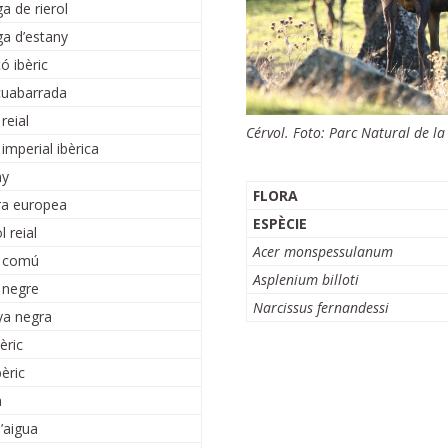
a de rierol
a d’estany
ó ibèric
cuabarrada
reial
Cérvol. Foto: Parc Natural de la
imperial ibèrica
ny
FLORA
a europea
ESPÈCIE
 reial
Acer monspessulanum
r comú
Asplenium billoti
 negre
Narcissus fernandessi
a negra
èric
èric
a
’aigua