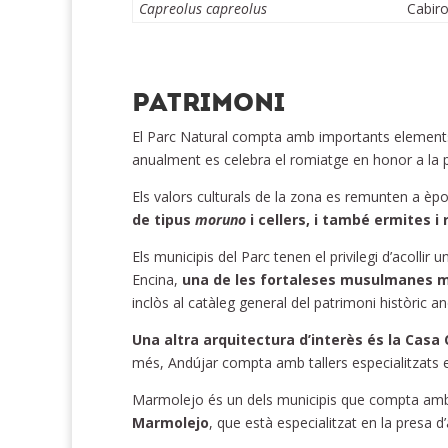
Capreolus capreolus
Cabiro
PATRIMONI
El Parc Natural compta amb importants elements 
anualment es celebra el romiatge en honor a la 
Els valors culturals de la zona es remunten a èpo
de tipus
moruno
i cellers, i també ermites i
Els municipis del Parc tenen el privilegi d’acollir
Encina,
una de les fortaleses musulmanes mé
inclòs al catàleg general del patrimoni històric an
Una altra arquitectura d’interès és la Casa C
més, Andújar compta amb tallers especialitzats en
Marmolejo és un dels municipis que compta amb 
Marmolejo
, que està especialitzat en la presa d