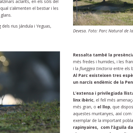
lzinars aclarits, en els sòls del
al s’alimenten el bestiar i les
glans.
 dels rius Jándula i Yeguas,
Devesa. Foto: Parc Natural de l
Ressalta també la presència
més fredes i humides, i les fra
i la
flueggea tinctoria
entre els 
Al Parc existeixen tres espè
un narcís endèmic de la Pení
L’extensa i privilegiada lli
linx ibèric
, el felí més amenaç
més gran, o
el llop
, que dispos
aquestes muntanyes, així com 
exemplar de la important pobla
rapinyaires, com l’àguila da