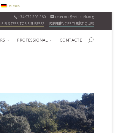
Deutsch
+34 972 303 360
retecork@retecork.org
R ELS TERRITORIS SURERS?
EXPERIÈNCIES TURÍSTIQUES
ERS
PROFESSIONAL
CONTACTE