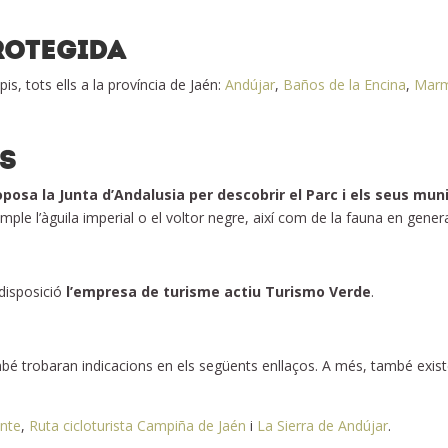
ROTEGIDA
s, tots ells a la província de Jaén:
Andújar
,
Baños de la Encina
,
Marm
ES
posa la Junta d’Andalusia per descobrir el Parc i els seus muni
ple l’àguila imperial o el voltor negre, així com de la fauna en genera
 disposició
l’empresa de turisme actiu Turismo Verde
.
mbé trobaran indicacions en els següents enllaços. A més, també exist
ente
,
Ruta cicloturista Campiña de Jaén
i
La Sierra de Andújar
.