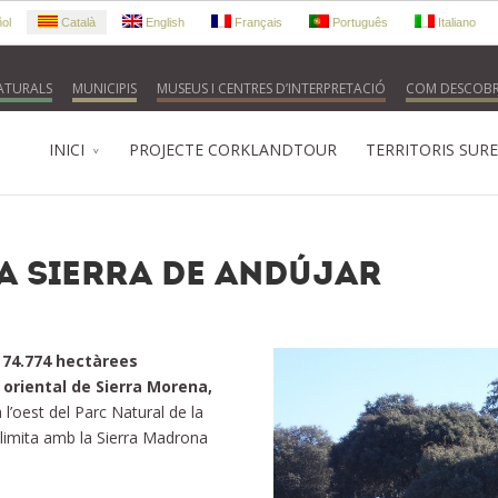
ol
Català
English
Français
Português
Italiano
NATURALS
MUNICIPIS
MUSEUS I CENTRES D’INTERPRETACIÓ
COM DESCOBRI
INICI
PROJECTE CORKLANDTOUR
TERRITORIS SUR
a Sierra de Andújar
b 74.774 hectàrees
 oriental de Sierra Morena,
a l’oest del Parc Natural de la
 limita amb la Sierra Madrona