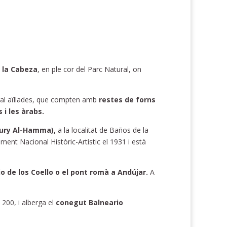
e la Cabeza
, en ple cor del Parc Natural, on
rural aïllades, que compten amb
restes de forns
 i les àrabs.
Bury Al-Hamma),
a la localitat de Baños de la
ment Nacional Històric-Artístic el 1931 i està
cio de los Coello o el pont romà a Andújar.
A
200, i alberga el
conegut Balneario