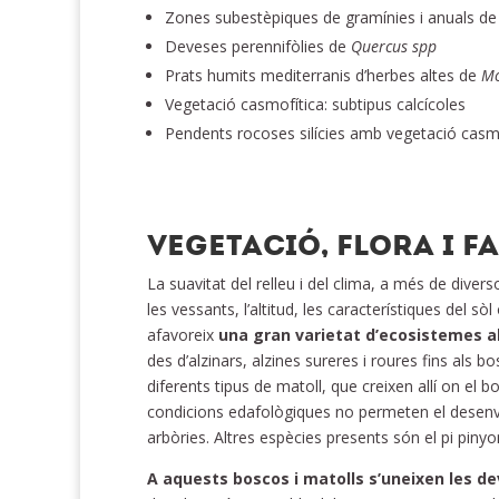
Zones subestèpiques de gramínies i anuals d
Deveses perennifòlies de
Quercus
spp
Prats humits mediterranis d’herbes altes de
Mo
Vegetació casmofítica: subtipus calcícoles
Pendents rocoses silícies amb vegetació casm
VEGETACIÓ, FLORA I F
La suavitat del relleu i del clima, a més de divers
les vessants, l’altitud, les característiques del sòl
afavoreix
una gran varietat d’ecosistemes al 
des d’alzinars, alzines sureres i roures fins als b
diferents tipus de matoll, que creixen allí on el 
condicions edafològiques no permeten el dese
arbòries. Altres espècies presents són el pi pinyo
A aquests boscos i matolls s’uneixen les d