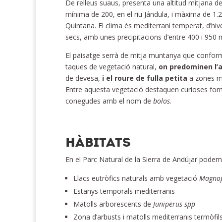
De relleus suaus, presenta una altitud mitjana 
mínima de 200, en el riu Jándula, i màxima de 1.2
Quintana. El clima és mediterrani temperat, d’hiv
secs, amb unes precipitacions d’entre 400 i 950
El paisatge serrà de mitja muntanya que confor
taques de vegetació natural,
on predominen l’al
de devesa,
i el roure de fulla petita
a zones m
Entre aquesta vegetació destaquen curioses for
conegudes amb el nom de
bolos
.
HÀBITATS
En el Parc Natural de la Sierra de Andújar podem 
Llacs eutròfics naturals amb vegetació
Magno
Estanys temporals mediterranis
Matolls arborescents de
Juniperus
spp
Zona d’arbusts i matolls mediterranis termòfil