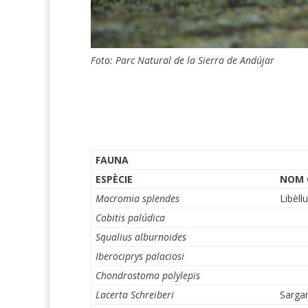
Foto: Parc Natural de la Sierra de Andújar
FAUNA
ESPÈCIE
NOM
Macromia splendes
Libèl·lu
Cobitis palúdica
Squalius alburnoides
Iberociprys palaciosi
Chondrostoma polylepis
Lacerta Schreiberi
Sargan