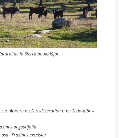
Natural de la Sierra de Andújar
ació pionera de
Sero
-
Scleration
o de
Sedo
-
albi
–
axinus
angustifolia
inosa
i
Fraxinus
excelsior