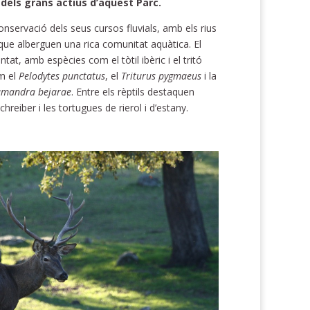
 dels grans actius d’aquest Parc.
onservació dels seus cursos fluvials, amb els rius
que alberguen una rica comunitat aquàtica. El
tat, amb espècies com el tòtil ibèric i el tritó
om el
Pelodytes punctatus
, el
Triturus pygmaeus
i la
amandra
bejarae
. Entre els rèptils destaquen
chreiber i les tortugues de rierol i d’estany.