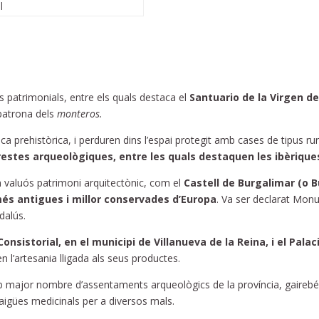
l
patrimonials, entre els quals destaca el
Santuario de la Virgen d
patrona dels
monteros.
ca prehistòrica, i perduren dins l’espai protegit amb cases de tipus 
 restes arqueològiques, entre les quals destaquen les ibèriques
 un valuós patrimoni arquitectònic, com el
Castell de Burgalimar (o 
s antigues i millor conservades d’Europa
. Va ser declarat Monu
dalús.
onsistorial, en el municipi de Villanueva de la Reina, i el Pala
 l’artesania lligada als seus productes.
major nombre d’assentaments arqueològics de la província, gairebé 
’aigües medicinals per a diversos mals.