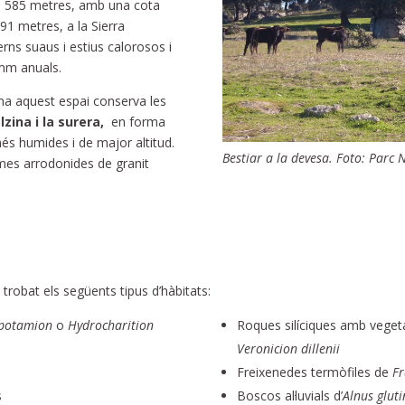
de 585 metres, amb una cota
91 metres, a la Sierra
erns suaus i estius calorosos i
 mm anuals.
ma aquest espai conserva les
zina i la surera,
en forma
és humides i de major altitud.
Bestiar a la devesa. Foto: Parc 
mes arrodonides de granit
trobat els següents tipus d’hàbitats:
potamion
o
Hydrocharition
Roques silíciques amb veget
Veronicion
dillenii
Freixenedes termòfiles de
Fr
s
Boscos al·luvials d’
Alnus
glut