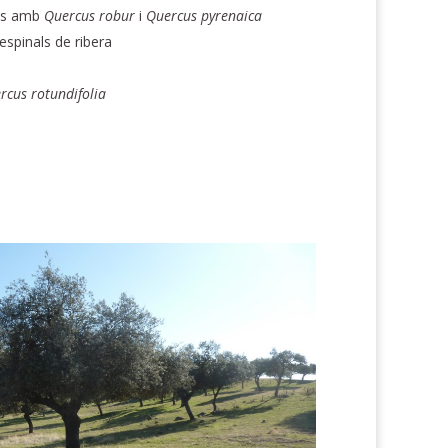
es amb
Quercus
robur
i
Quercus
pyrenaica
espinals de ribera
rcus
rotundifolia