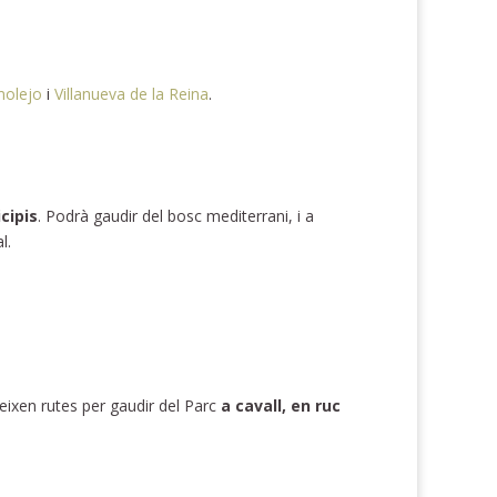
olejo
i
Villanueva de la Reina
.
cipis
. Podrà gaudir del bosc mediterrani, i a
l.
eixen rutes per gaudir del Parc
a cavall, en ruc