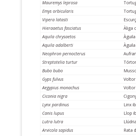
Mauremys leprosa
Tortug
Emys orbicularis
Tortug
Vipera latasti
Escurç
Hieraaetus fasciatus
Àliga 
Aquila chrysaetos
Àguila 
Aquila adalberti
Àguila 
Neophron pernocterus
Aufra
Streptotelia turtur
Tórtor
Bubo bubo
Mussol
Gyps fulvus
Volto
Aegypius monachus
Voltor
Ciconia nigra
Cigony
Lynx pardinus
Linx ib
Canis lupus
Llop ib
Lutra lutra
Llúdri
Arvicola sapidus
Rata d