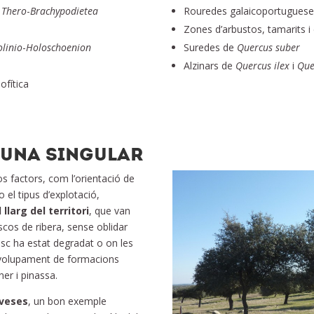
e
Thero
-
Brachypodietea
Rouredes galaicoportugues
Zones d’arbustos, tamarits i 
linio
-
Holoschoenion
Suredes de
Quercus
suber
Alzinars de
Quercus
ilex
i
Que
ofítica
AUNA SINGULAR
os factors, com l’orientació de
 o el tipus d’explotació,
llarg del territori
, que van
oscos de ribera, sense oblidar
bosc ha estat degradat o on les
nvolupament de formacions
ner i pinassa.
eveses
, un bon exemple