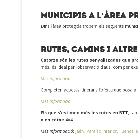
MUNICIPIS A L’ÀREA P
Dins l’àrea protegida trobem els següents municipi
RUTES, CAMINS I ALTR
Catorze són les rutes senyalitzades que pro
més, és ideal per l’observació d’aus, com per exem
Més informació
Completen aquests itineraris l’oferta que posa a
Més informació
Els que s’estimen més les rutes en BTT
, ta
o en cotxe 4×4
.
Més informaació
:
Jaén, Paraíso interior
,
Fuencali