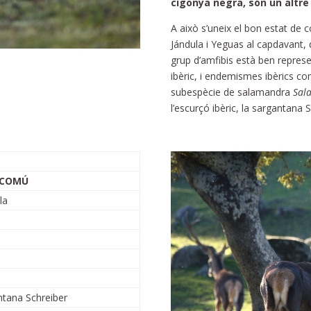
cigonya negra, són un altre
A això s’uneix el bon estat de c
Jándula i Yeguas al capdavant, 
grup d’amfibis està ben represen
ibèric, i endemismes ibèrics c
subespècie de salamandra
Sal
l’escurçó ibèric, la sargantana S
 COMÚ
la
tana Schreiber