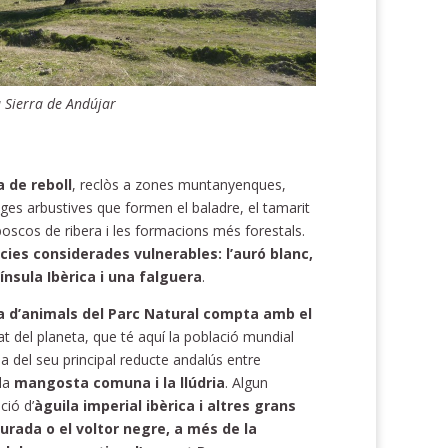
a Sierra de Andújar
 de reboll
, reclòs a zones muntanyenques,
nges arbustives que formen el baladre, el tamarit
boscos de ribera i les formacions més forestals.
cies considerades vulnerables: l’auró blanc,
nsula Ibèrica i una falguera
.
sta d’animals del Parc Natural compta amb el
at del planeta, que té aquí la població mundial
a del seu principal reducte andalús entre
la
mangosta comuna i la llúdria
. Algun
ció d’
àguila imperial ibèrica i altres grans
urada o el voltor negre, a més de la