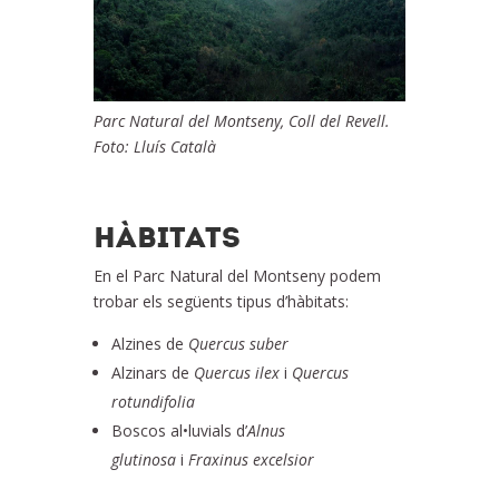
Parc Natural del Montseny, Coll del Revell.
Foto: Lluís Català
HÀBITATS
En el Parc Natural del Montseny podem
trobar els següents tipus d’hàbitats:
Alzines de
Quercus suber
Alzinars de
Quercus ilex
i
Quercus
rotundifolia
Boscos al•luvials d’
Alnus
glutinosa
i
Fraxinus excelsior