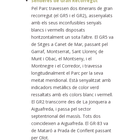
Senderes de Gran Recorregut
Pel Parc travessen dos itineraris de gran
recorregut (el GR5 i el GR2), assenyalats
amb els seus inconfusibles senyals
blancs i vermells disposats
horitzontalment un sota l’altre. El GR5 va
de Sitges a Canet de Mar, passant pel
Garraf, Montserrat, Sant Llorenç de
Munt i Obac, el Montseny, i el
Montnegre i el Corredor, i travessa
longitudinalment el Parc per la seva
meitat meridional. Està senyalitzat amb
indicadors metàl·lics de color verd
ressaltats amb els colors blanc i vermell.
El GR2 transcorre des de La Jonquera a
Aiguafreda, i passa pel sector
septentrional del massís. Tots dos
coincideixen a Aiguafreda. El GR-83 va
de Mataró a Prada de Conflent passant
per Olot.