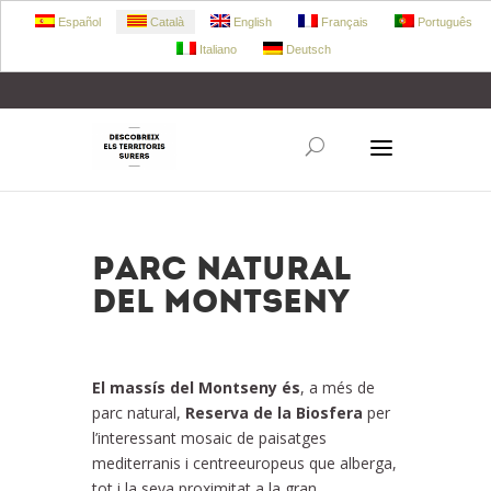
Español
Català
English
Français
Português
Italiano
Deutsch
+34 972 303 360
retecork@retecork.org
Parc Natural
del Montseny
El massís del Montseny és
, a més de
parc natural,
Reserva de la Biosfera
per
l’interessant mosaic de paisatges
mediterranis i centreeuropeus que alberga,
tot i la seva proximitat a la gran