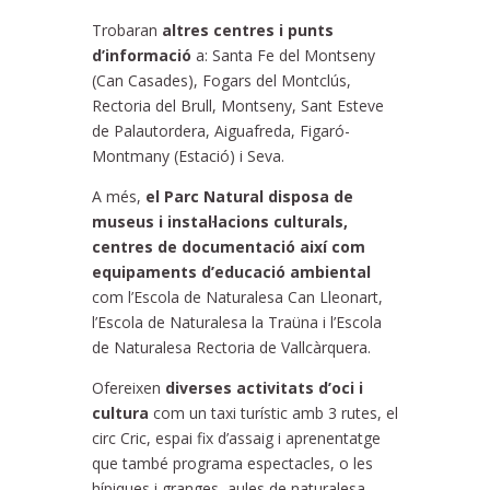
Trobaran
altres centres i punts
d’informació
a: Santa Fe del Montseny
(Can Casades), Fogars del Montclús,
Rectoria del Brull, Montseny, Sant Esteve
de Palautordera, Aiguafreda, Figaró-
Montmany (Estació) i Seva.
A més,
el Parc Natural disposa de
museus i instal·lacions culturals,
centres de documentació així com
equipaments d’educació ambiental
com l’Escola de Naturalesa Can Lleonart,
l’Escola de Naturalesa la Traüna i l’Escola
de Naturalesa Rectoria de Vallcàrquera.
Ofereixen
diverses activitats d’oci i
cultura
com un taxi turístic amb 3 rutes, el
circ Cric, espai fix d’assaig i aprenentatge
que també programa espectacles, o les
hípiques i granges, aules de naturalesa…