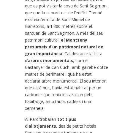
que es pot visitar la cova de Sant Segimon,
que queda al nord-est de l’edifici. També
existeix l’ermita de Sant Miquel de
Barretons, a 1.300 metres sobre el
santuari de Sant Segimon. A més del seu
patrimoni cultural,
el Montseny
presumeix d’un patrimoni natural de
gran importància
. Cal destacar la llista
d’
arbres monumentals
, com el
Castanyer de Can Cuch, amb gairebé dotze
metres de perímetre i que ha estat
declarat arbre monumental. El seu interior,
que està buit, havia estat habitat per un
carboner que tenia instal·lat un petit
habitatge, amb taula, cadires i una
xemeneia.
Al Parc trobaran
tot tipus
d’allotjaments
, des de petits hotels
familiars a cases de turisme rural o