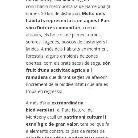
conurbació metropolitana de Barcelona (a
només 50 km de distància).
Molts dels
hàbitats representats en aquest Parc
són d’interès comunitari
, com els
alzinars, els boscos de pi mediterranis,
sureres, fagedes, boscos de castanyers i
landes. A més dels hàbitats eminentment
forestals, alguns ambients de zones
obertes, com els prats secs i de sega,
són
fruit d’una activitat agrícola i
ramadera
que durant segles va afavorir
l’increment de la biodiversitat i que ara es
troba en regressió.
A més d’una
extraordinària
biodiversitat
, el Parc Natural del
Montseny acull un
patrimoni cultural i
etnològic de gran valor
, tant pel que fa
a elements construïts (des de restes del