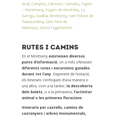
Brull
,
Campins
,
Cànoves i Samalús
,
Figaró
– Montmany
,
Fogars de Montclús
,
La
Garriga
,
Gualba
,
Montseny
,
Sant Esteve de
Palautordera
,
Sant Pere de
Vilamajor
,
Seva
i
Tagamanent
.
RUTES I CAMINS
En el Montseny
existeixen diversos
punts d’informació
, on a més ofereixen
diferents rutes i excursions guiades
durant tot l’any
. Depenent de l’estació,
els itineraris s’enfoquen d’una manera o
una altra, com a la tardor,
la descoberta
dels bolets
, o a la primavera,
l’activitat
animal o les primeres floracions
.
Itineraris per castells, camins de
castanyers i arbres monumentals,