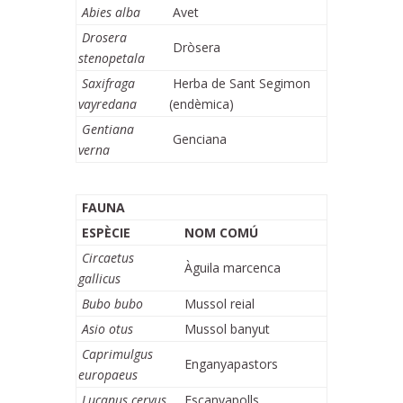
Abies alba
Avet
Drosera
Dròsera
stenopetala
Saxifraga
Herba de Sant Segimon
vayredana
(endèmica)
Gentiana
Genciana
verna
FAUNA
ESPÈCIE
NOM COMÚ
Circaetus
Àguila marcenca
gallicus
Bubo bubo
Mussol reial
Asio otus
Mussol banyut
Caprimulgus
Enganyapastors
europaeus
Lucanus cervus
Escanyapolls