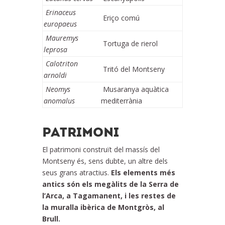
Erinaceus
Eriço comú
europaeus
Mauremys
Tortuga de rierol
leprosa
Calotriton
Tritó del Montseny
arnoldi
Neomys
Musaranya aquàtica
anomalus
mediterrània
PATRIMONI
El patrimoni construït del massís del
Montseny és, sens dubte, un altre dels
seus grans atractius.
Els elements més
antics són els megàlits de la Serra de
l’Arca, a Tagamanent, i les restes de
la muralla ibèrica de Montgròs, al
Brull.